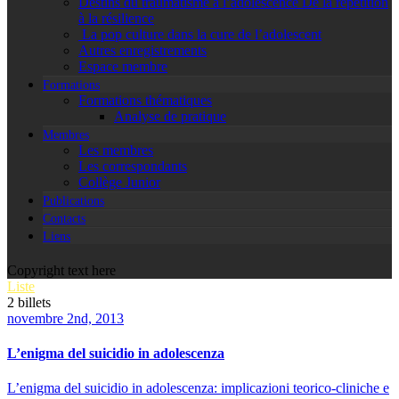
Destins du traumatisme à l’adolescence De la répétition
à la résilience
La pop culture dans la cure de l’adolescent
Autres enregistrements
Espace membre
Formations
Formations thématiques
Analyse de pratique
Membres
Les membres
Les correspondants
Collège Junior
Publications
Contacts
Liens
Copyright text here
Liste
2
billets
novembre 2nd, 2013
L’enigma del suicidio in adolescenza
L’enigma del suicidio in adolescenza: implicazioni teorico-cliniche e