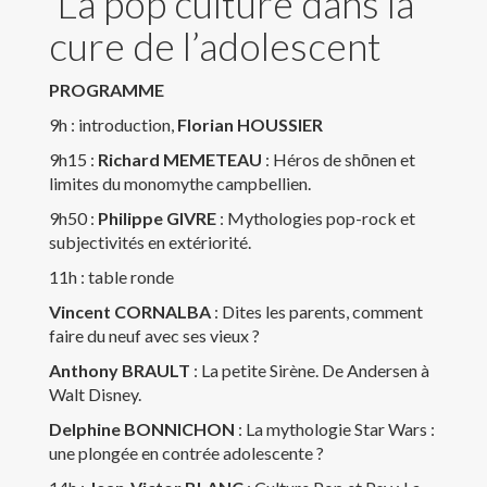
La pop culture dans la
Enregistrements
cure de l’adolescent
Formations
PROGRAMME
9h : introduction,
Florian HOUSSIER
Membres
9h15 :
Richard MEMETEAU
: Héros de shōnen et
Publications
limites du monomythe campbellien.
9h50 :
Philippe GIVRE
: Mythologies pop-rock et
Contacts
subjectivités en extériorité.
11h : table ronde
Liens
Vincent CORNALBA
: Dites les parents, comment
faire du neuf avec ses vieux ?
Anthony BRAULT
: La petite Sirène. De Andersen à
Walt Disney.
Copyright text here
Delphine BONNICHON
: La mythologie Star Wars :
une plongée en contrée adolescente ?