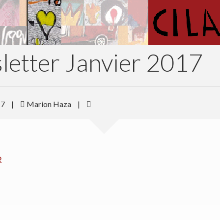
etter Janvier 2017
17
|
Marion Haza
|
R