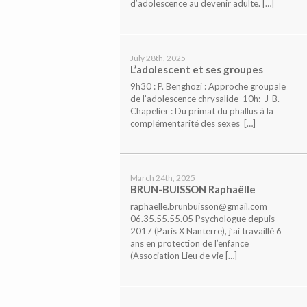
d’adolescence au devenir adulte. […]
July 28th, 2025
L’adolescent et ses groupes
9h30 : P. Benghozi : Approche groupale
de l’adolescence chrysalide 10h: J-B.
Chapelier : Du primat du phallus à la
complémentarité des sexes […]
March 24th, 2025
BRUN-BUISSON Raphaëlle
raphaelle.brunbuisson@gmail.com
06.35.55.55.05 Psychologue depuis
2017 (Paris X Nanterre), j’ai travaillé 6
ans en protection de l’enfance
(Association Lieu de vie […]