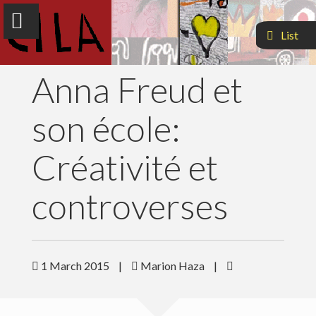
List
Anna Freud et
son école:
Créativité et
controverses
Accueil
Objectifs
1 March 2015
Newsletter
|
Marion Haza
|
Colloques