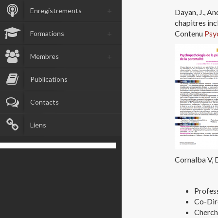
Enregistrements
Dayan, J., An
chapitres inc
Contenu
Psyc
Formations
Membres
Publications
Contacts
Liens
Cornalba V, D
Profess
Co-Dir
Cherch